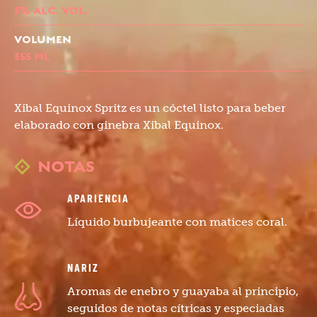
5% ALC. VOL.
VOLUMEN
355 ML
Xibal Equinox Spritz es un cóctel listo para beber
elaborado con ginebra Xibal Equinox.
NOTAS
APARIENCIA
Líquido burbujeante con matices coral.
NARIZ
Aromas de enebro y guayaba al principio,
seguidos de notas cítricas y especiadas