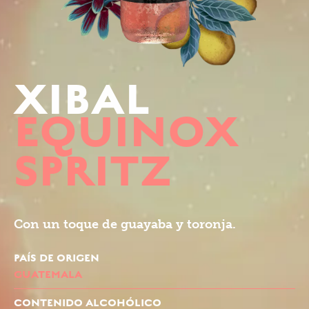
XIBAL
EQUINOX
SPRITZ
Con un toque de guayaba y toronja.
PAÍS DE ORIGEN
GUATEMALA
CONTENIDO ALCOHÓLICO